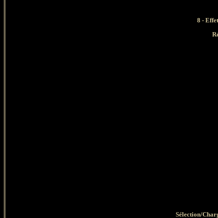
8 - Eff
Ré
Sélection/Charg