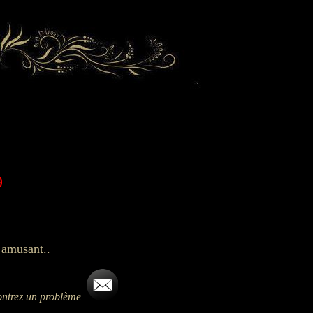
9
 amusant..
ncontrez un problème