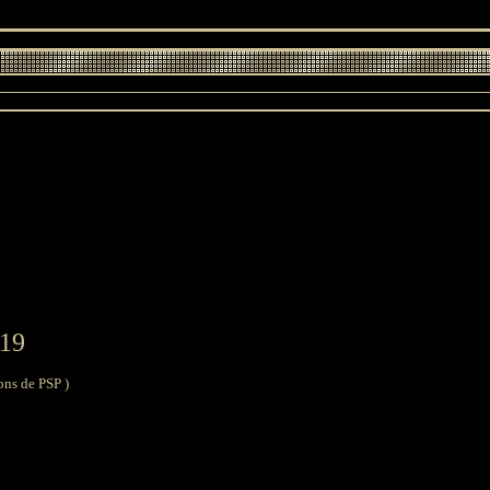
019
ions de PSP )