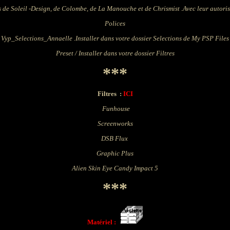
s
de Soleil -Design, de
Colombe, de La Manouche
et de Chrismist
.Avec leur autori
Police
s
Vyp_Selections
_Annaelle .
Installer dans votre dossier
Selections de My PSP Files
Preset /
Installer dans votre dossier Filtres
***
Filtres
:
ICI
Funhouse
Screenworks
DSB Flux
Graphic Plus
Alien Skin Eye Candy Impact 5
***
Matériel :