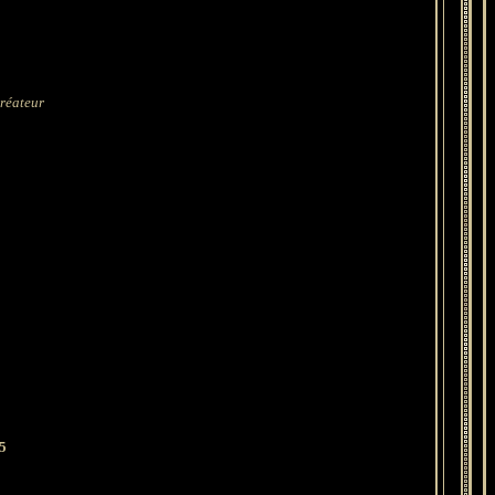
créateur
05