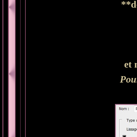
**d
et 
Pour