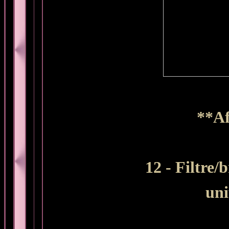
**Af
12 - Filtre/
un