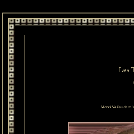
Les T
Merci VaZsu de m'av