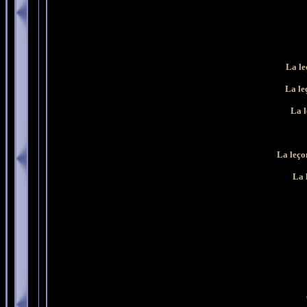
La le
La le
La l
La leço
La 