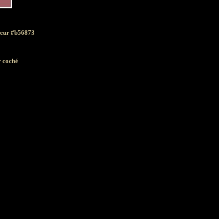
uleur #b56873
r coché