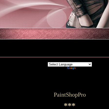
Powered by
Translate
PaintShopPro
***