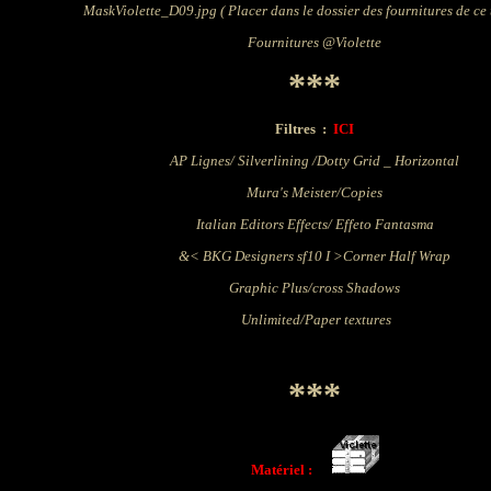
MaskViolette_D09.jpg
(
Placer
dans le dossier
des fournitures de ce 
Fournitures @Violette
***
Filtres
:
ICI
AP Lignes/ Silverlining /Dotty Grid _ Horizontal
Mura's Meister/Copies
Italian Editors Effects/ Effeto Fantasma
&< BKG Designers sf10 I >Corner Half Wrap
Graphic Plus/cross Shadows
Unlimited/Paper textures
***
Matériel :