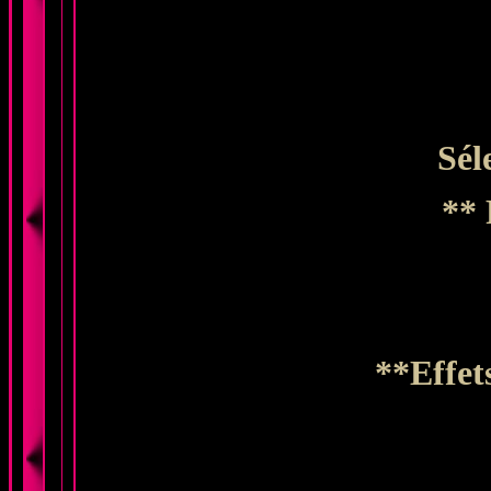
Sél
** 
**Effet