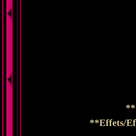
**
**Effets/E