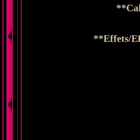
**Ca
**Effets/E