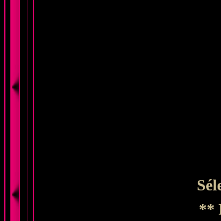
Sél
** 