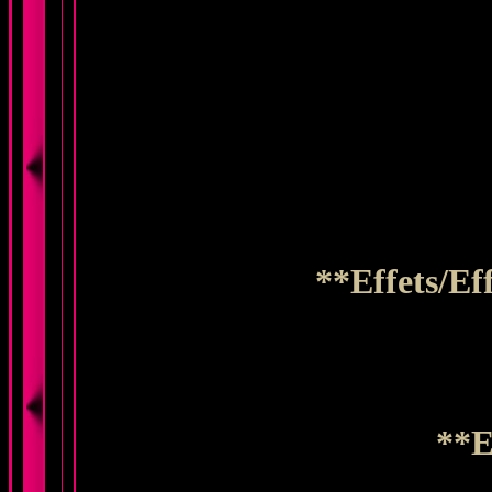
**Effets/Ef
**E