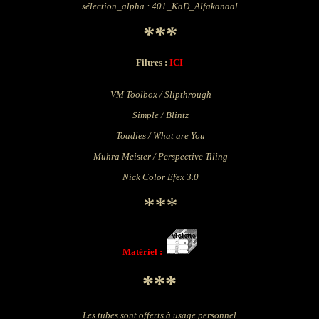
sélection_alpha : 401_KaD_Alfakanaal
***
Filtres :
ICI
VM Toolbox / Slipthrough
Simple / Blintz
Toadies / What are You
Muhra Meister / Perspective Tiling
Nick Color Efex 3.0
***
Matériel :
***
Les tubes sont offerts à usage personnel