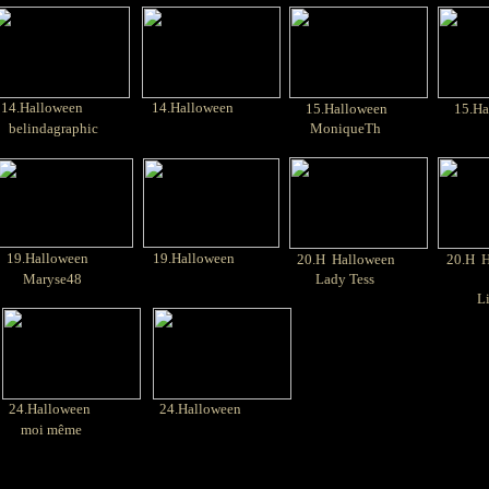
14.Halloween
14.Halloween
15.Halloween
15.Ha
belindagraphic
MoniqueTh
19.Halloween
19.Halloween
20.H Halloween
20.H H
Maryse48
Lady Tess
L
24.Halloween
24.Halloween
moi même