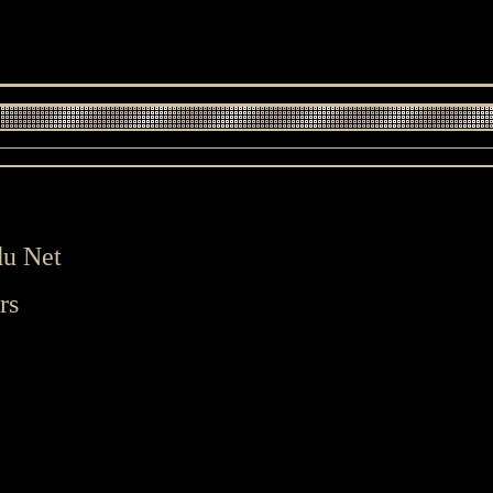
du Net
rs