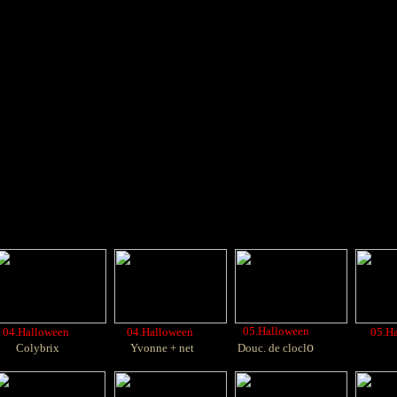
05.Halloween
04.Halloween
04.Halloween
05.Ha
o
Colybrix
Yvonne + net
Douc. de clocl