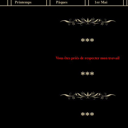
Printemps
Pâques
1er Mai
***
Vous êtes priés de respecter mon travail
***
***