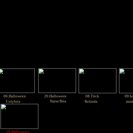
06
.Halloween
20.Halloween
08.Trick
09.ho
Naise/Béa
Colybrix
Belinda
mim
20.Halloween