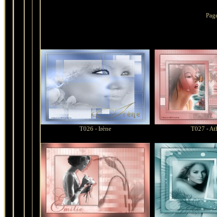
Pag
T026 - Irène
T027 - At