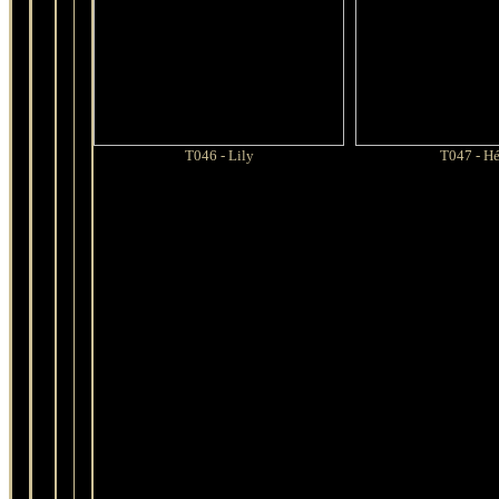
T046 - Lily
T047 - Hé