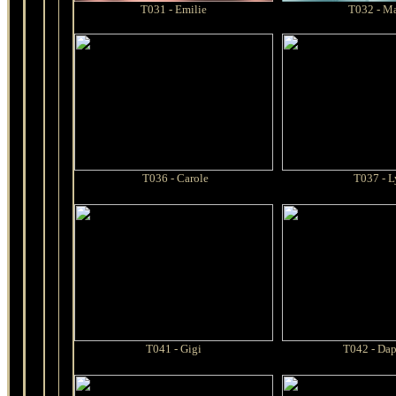
T031 - Emilie
T032 - Ma
T036 - Carole
T037 - L
T041 - Gigi
T042 - Da