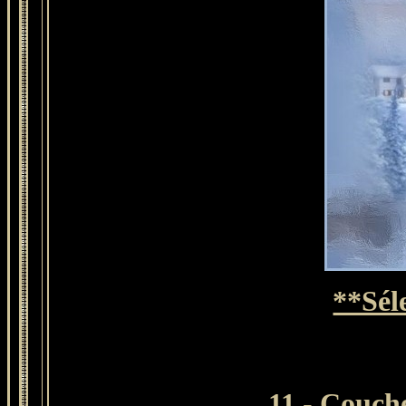
**Sél
11 - Couche