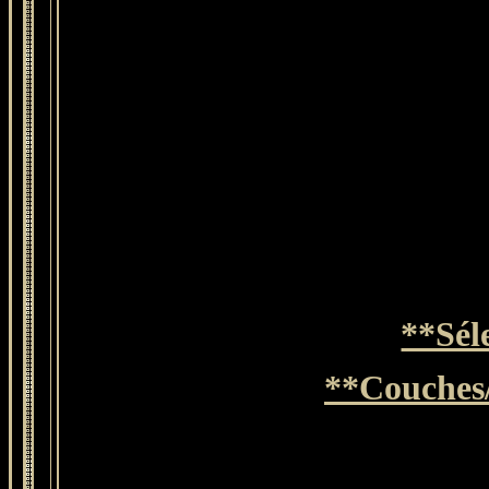
**Sél
**Couches