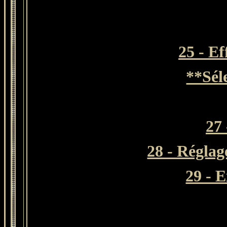
25 - E
**Sél
27 
28 - Réglag
29 - 