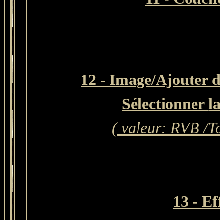
12 - Image/Ajouter d
Sélectionner
l
( valeur: RVB /To
13 - E