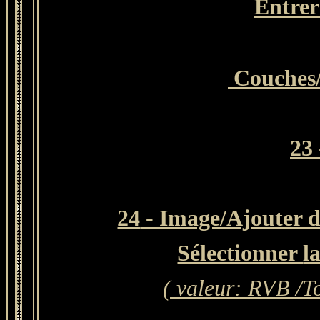
Entrer 
Couches
23 
24
- Image/Ajouter de
Sélectionner
l
( valeur: RVB /To