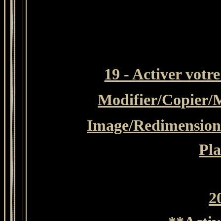
19 - Activer vot
Modifier/Copier/
M
Image/Redimensionn
Pla
2