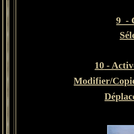
9 -
Sél
10
- Activ
Modifier/Copi
Déplace