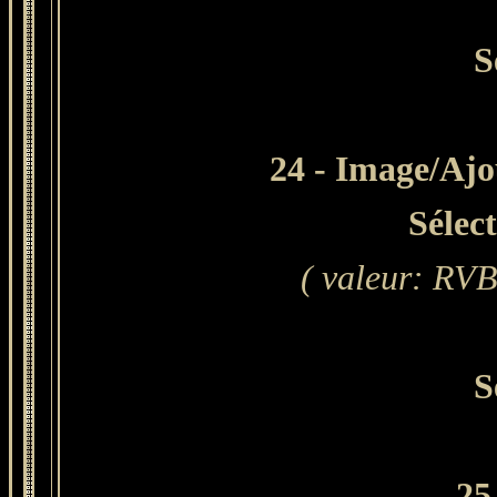
S
24 - Image/Ajou
Sélec
( valeur: RVB 
S
25