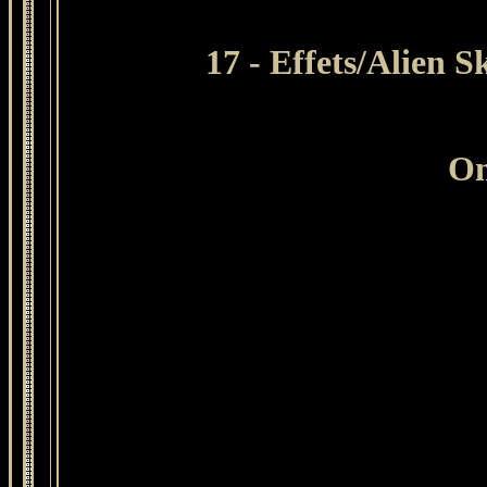
17 - Effets/
Alien S
On