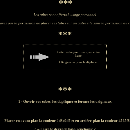
***
Les tubes sont offerts à usage personnel
avez pas la permission de placer ces tubes sur un autre site sans la permission du 
***
Cette flèche pour marquer votre
ligne
Clic gauche pour la déplacer
***
1 - Ouvrir vos tubes, les dupliquer et fermer les originaux
2 – Placer en avant-plan la couleur #d3c9d7 et en arrière-plan la couleur #545f8
3 – Faire le dégradé halo/répétions: 2