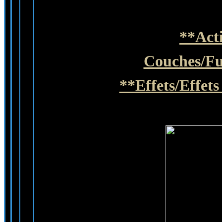
**
Act
Couches/Fus
**Effets/Effets