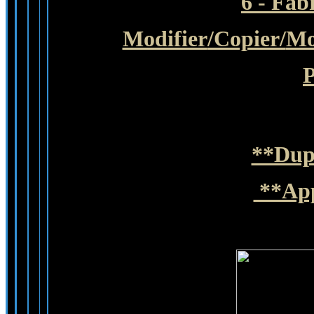
6 - Fab
Modifier
/Copier/
Mo
P
**Dupl
**App