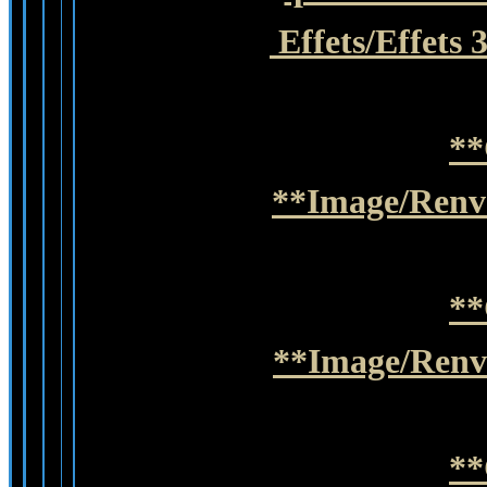
Effets/Effets 
**
**Image/Renve
**
**Image/Renve
**