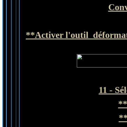
Conv
**Activer l'outil déformat
11 - Sé
**
**