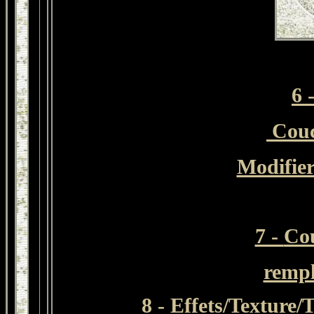
6 
Couc
Modifie
7 -
Co
rempl
8 - Effets/Texture/