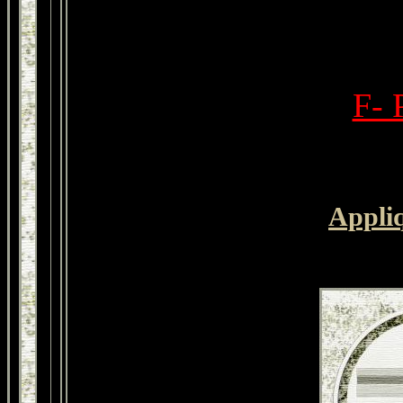
F- 
Appli