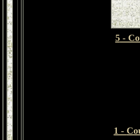
5
- Co
1 -
Co