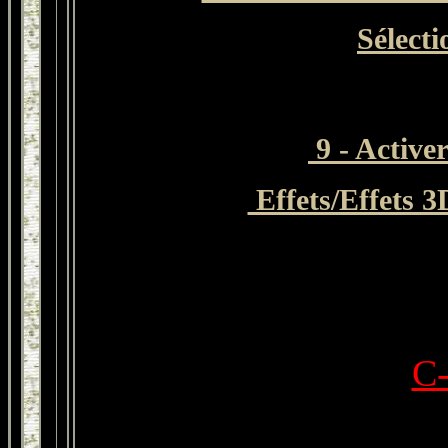
Sélecti
9 - Active
Effets/Effets 3
C-