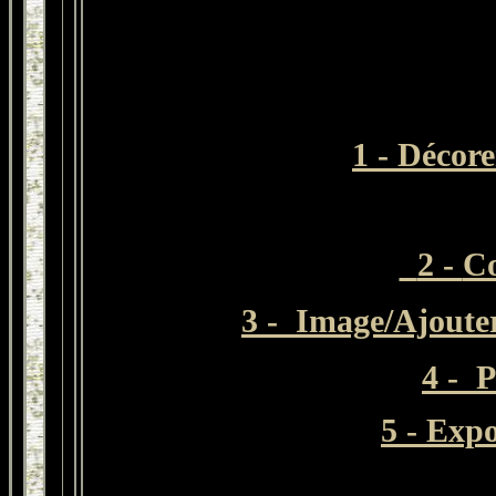
1 - Décore
2 -
C
3 - Image/Ajouter
4 - P
5 - Exp