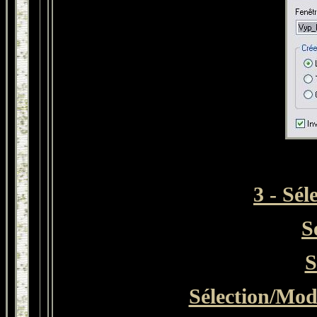
3 - Sél
S
S
Sélection/Modi