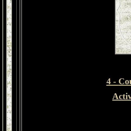
4 -
Co
Acti