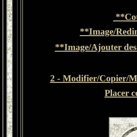
**
Co
**Image/Redim
**Image/Ajouter des 
2 -
Modifier
/Copier/
M
Placer c