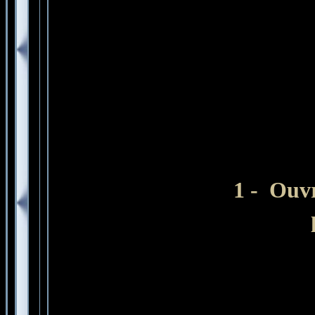
1 -
Ouvr
l