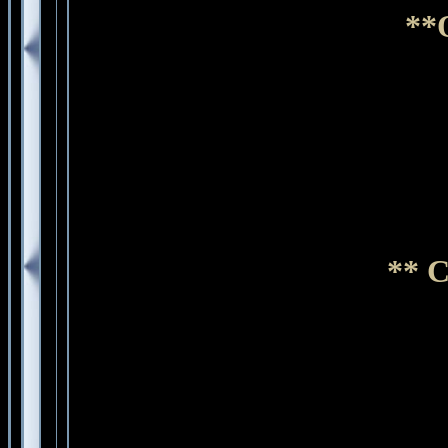
**
** C