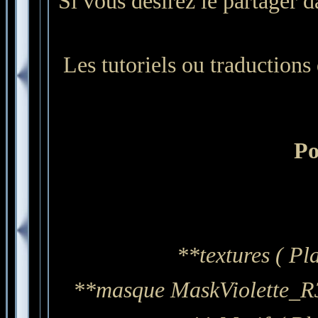
Si vous désirez le partager d
Les tutoriels ou traductions d
Po
**textures ( Pl
**masque MaskViolette_R36