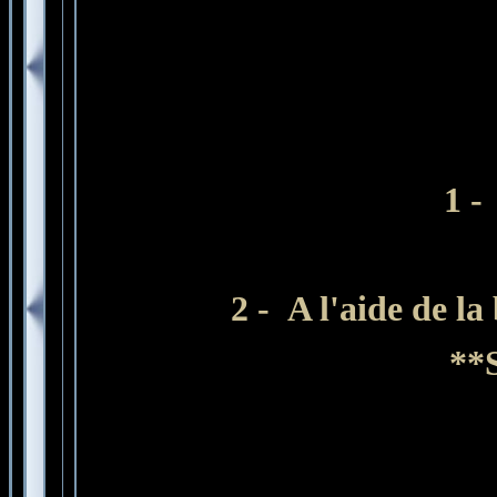
1 -
2 -
A l'aide de la
**S