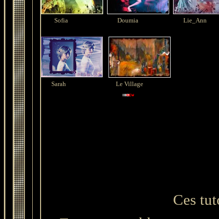
Sofia
Doumia
Lie_Ann
Sarah
Le Village
Ces tuto