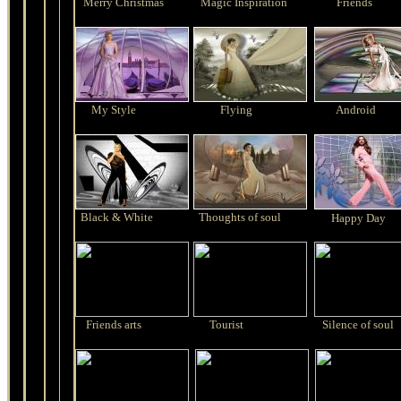
Merry Christmas
Magic Inspiration
Friends
My Style
Flying
Android
Black & White
Thoughts of soul
Happy Day
Friends arts
Tourist
Silence of soul