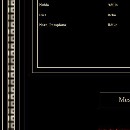
Nublo
Adilia
Riet
Beba
Nara
Pamplona
Ildiko
Mes