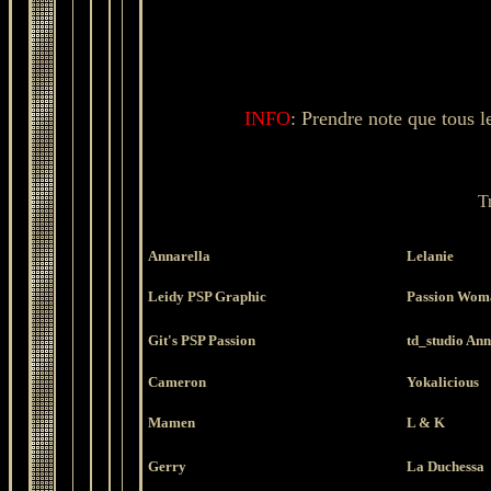
INFO
: Prendre note que tous le
T
Annarella
Lelanie
Leidy PSP Graphic
Passion Wom
Git's PSP Passion
td_studio Ann
Cameron
Yokalicious
Mamen
L & K
Gerry
La Duchessa