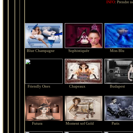
INFO
: Prendre n
Blue Champagne
Sophistiquée
Miss Blu
Friendly
Ones
Chapeaux
Budapest
Futura
Moment s
of
Gold
Paris