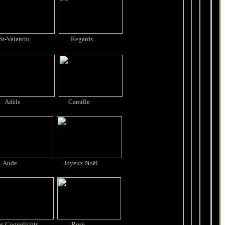
-Valentin
Regards
Adèle
Camille
ude
Joyeux Noël
s Coquelicots
Rose