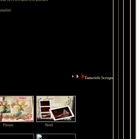
otalité.
Tutoriels Scraps
Fleurs
Noël