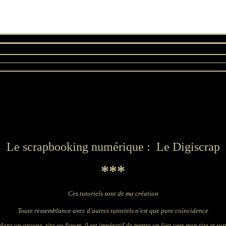
Le scrapbooking numérique : Le Digiscrap
***
Ces tutoriels sont de ma création
Toute ressemblance avec d'autres tutoriels n'est que pure coïncidence
dans un groupe, site ou forum, il est impératif de mettre un lien vers mon site et surto